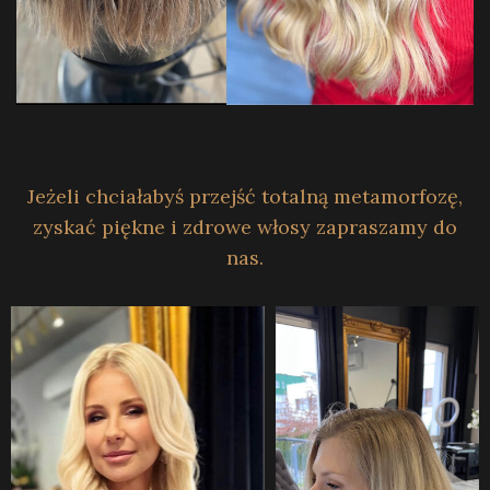
Jeżeli chciałabyś przejść totalną metamorfozę,
zyskać piękne i zdrowe włosy zapraszamy do
nas.