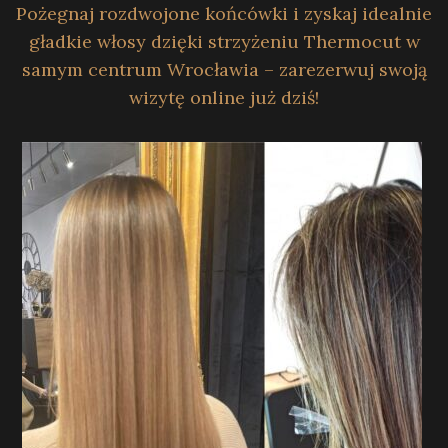
Pożegnaj rozdwojone końcówki i zyskaj idealnie
gładkie włosy dzięki strzyżeniu Thermocut w
samym centrum Wrocławia – zarezerwuj swoją
wizytę online już dziś!