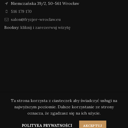
Niemczańska 39/2, 50-561 Wrocław
516 179 170
salon@fryzjer-wroclaw.eu
Booksy:
kliknij i zarezerwuj wizytę
Ta strona korzysta z ciasteczek aby świadczyć usługi na
najwyższym poziomie. Dalsze korzystanie ze strony
oznacza, że zgadzasz się na ich użycie.
Wrocławscy Fryzjerzy
2020 CREATED BY
v
W
are
POLITYKA PRYWATNOŚCI
AKCEPTUJ
Polityka prywatności