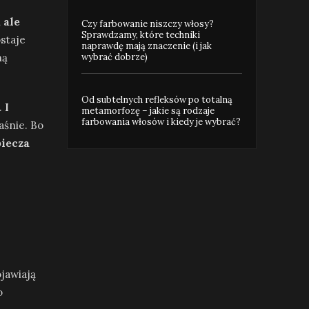
 ale
Czy farbowanie niszczy włosy?
Sprawdzamy, które techniki
staje
naprawdę mają znaczenie (i jak
wybrać dobrze)
ną
Od subtelnych refleksów po totalną
.
I
metamorfozę – jakie są rodzaje
farbowania włosów i kiedy je wybrać?
śnie. Bo
piecza
jawiają
o