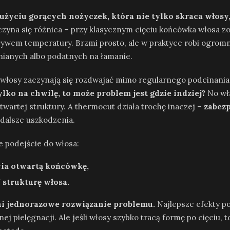
życiu gorących nożyczek, która nie tylko skraca włosy,
czyna się różnica – przy klasycznym cięciu końcówka włosa zo
ływem temperatury. Brzmi prosto, ale w praktyce robi ogrom
nianych albo podatnych na łamanie.
y włosy zaczynają się rozdwajać mimo regularnego podcinania
lko na chwilę, to może problem jest gdzie indziej?
No wła
wartej struktury. A thermocut działa trochę inaczej –
zabez
 dalsze uszkodzenia.
ne podejście do włosa:
awia otwartą końcówkę,
 strukturę włosa.
ani jednorazowe rozwiązanie problemu.
Najlepsze efekty po
ej pielęgnacji. Ale jeśli włosy szybko tracą formę po cięciu, t