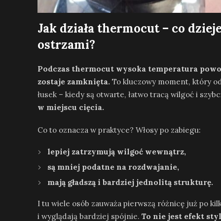
Jak działa thermocut – co dziej
ostrzami?
Podczas thermocut wysoka temperatura powodu
zostaje zamknięta.
To kluczowy moment, który od
łusek – kiedy są otwarte, łatwo tracą wilgoć i szybc
w miejscu cięcia.
Co to oznacza w praktyce? Włosy po zabiegu:
lepiej zatrzymują wilgoć wewnątrz,
są mniej podatne na rozdwajanie,
mają gładszą i bardziej jednolitą strukturę.
I tu wiele osób zauważa pierwszą różnicę już po kil
i wyglądają bardziej spójnie.
To nie jest efekt st