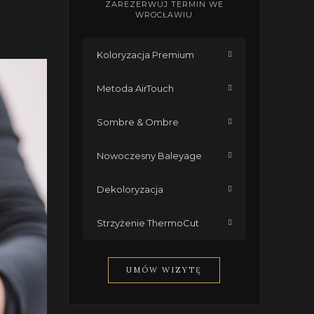
ZAREZERWUJ TERMIN WE
WROCŁAWIU
Koloryzacja Premium

Metoda AirTouch

Sombre & Ombre

Nowoczesny Baleyage

Dekoloryzacja

Strzyżenie ThermoCut

UMÓW WIZYTĘ